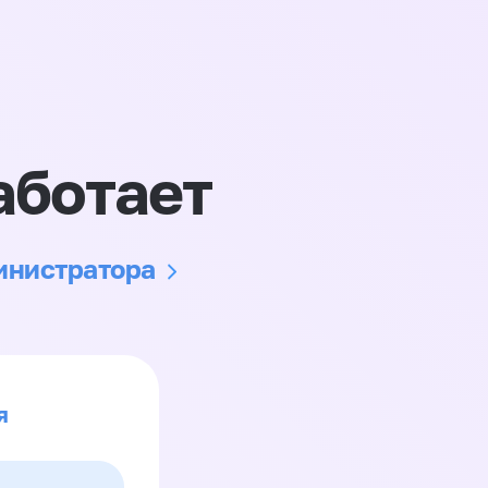
аботает
министратора
я