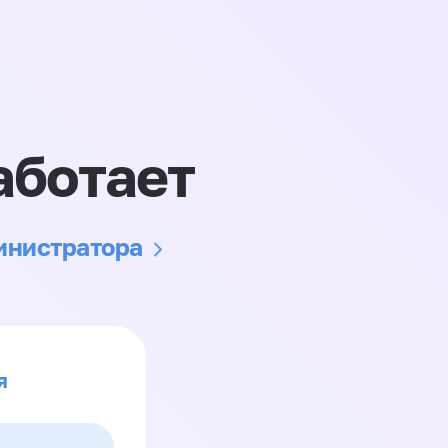
аботает
министратора
я