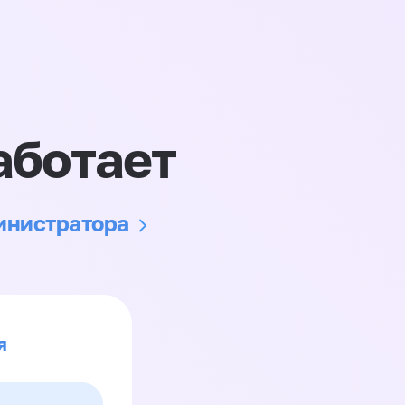
аботает
министратора
я