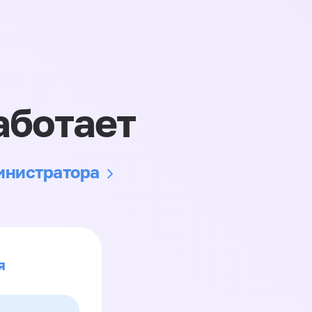
аботает
министратора
я