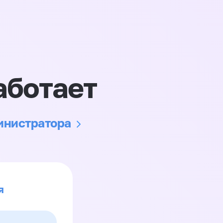
аботает
министратора
я