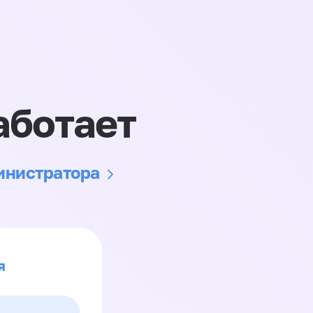
аботает
министратора
я