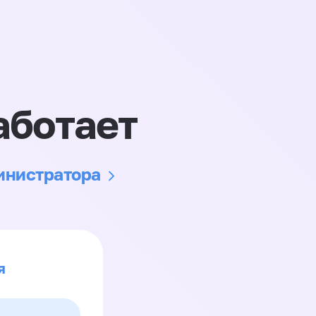
аботает
министратора
я