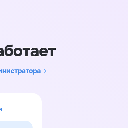
аботает
министратора
я