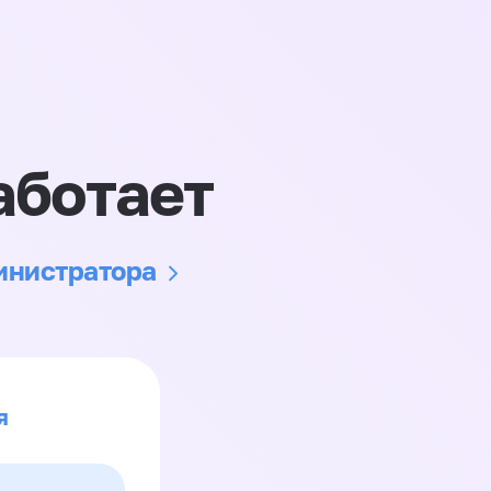
аботает
министратора
я