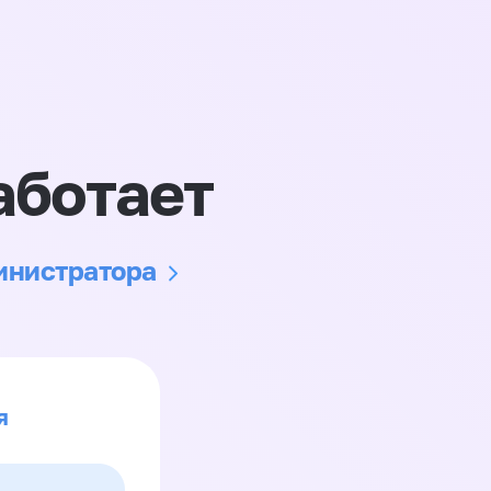
аботает
министратора
я