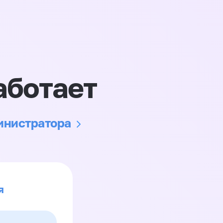
аботает
министратора
я