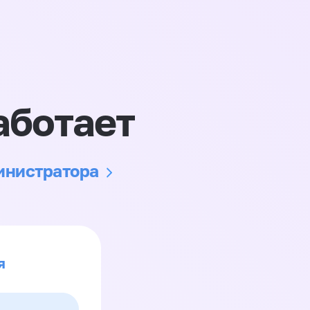
аботает
министратора
я