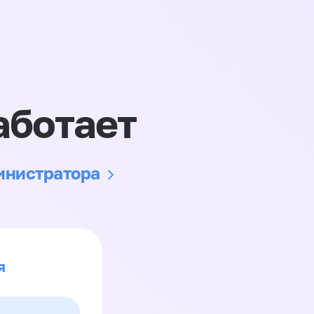
аботает
министратора
я