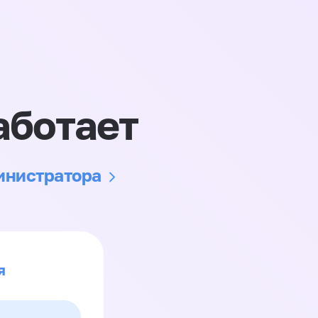
аботает
министратора
я