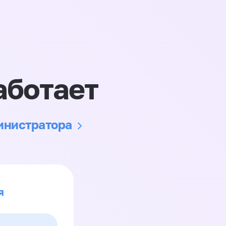
аботает
министратора
я