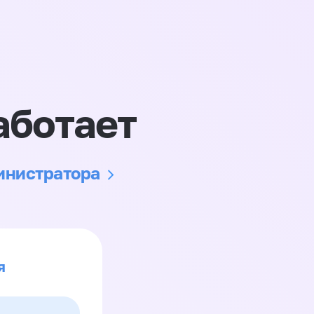
аботает
министратора
я