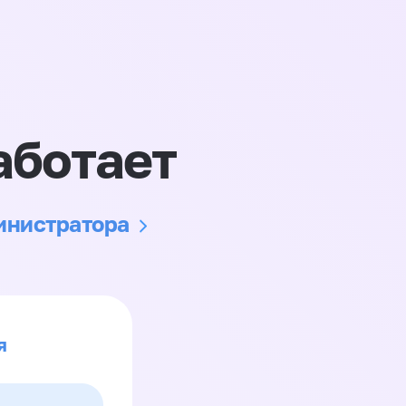
аботает
министратора
я