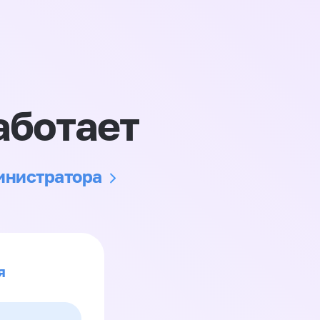
аботает
министратора
я