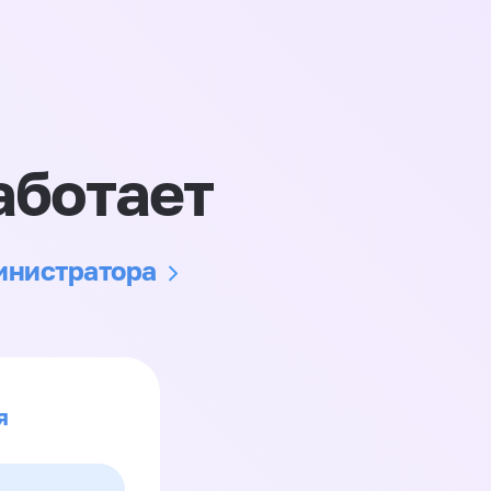
аботает
министратора
я