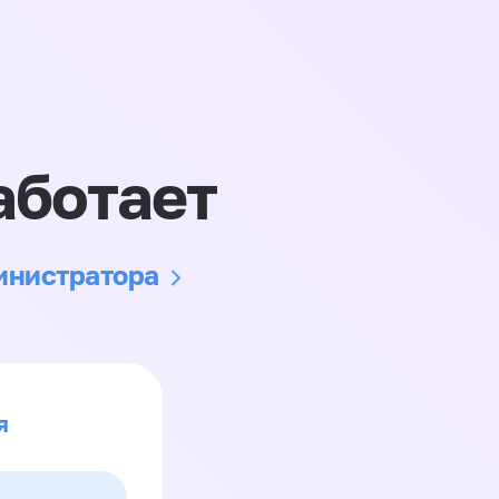
аботает
министратора
я