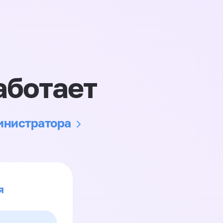
аботает
министратора
я