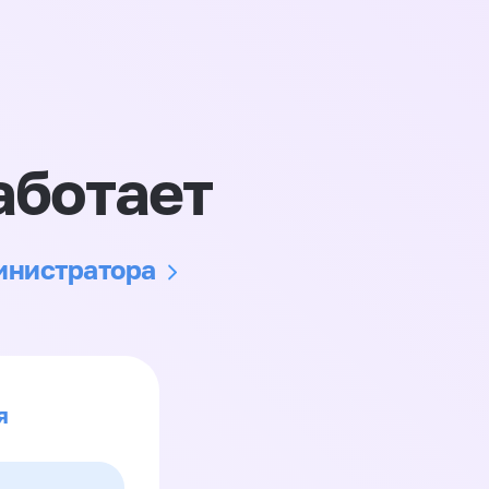
аботает
министратора
я