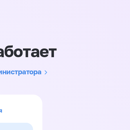
аботает
министратора
я