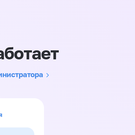
аботает
министратора
я