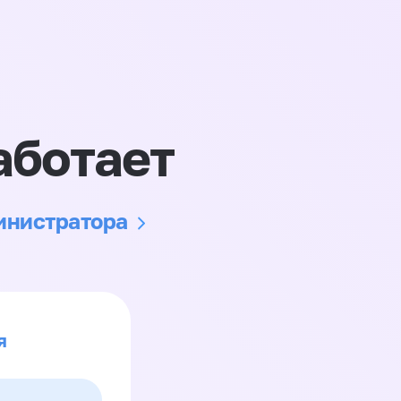
аботает
министратора
я