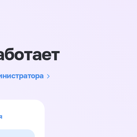
аботает
министратора
я