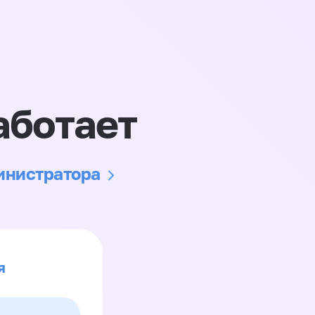
аботает
министратора
я