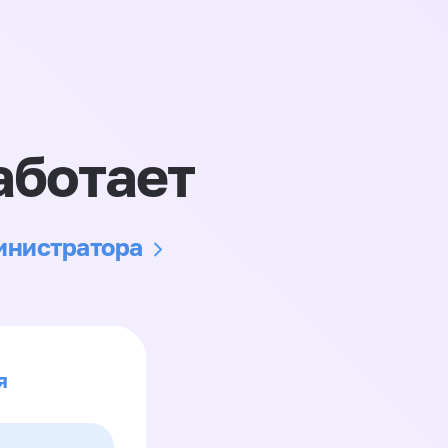
аботает
министратора
я