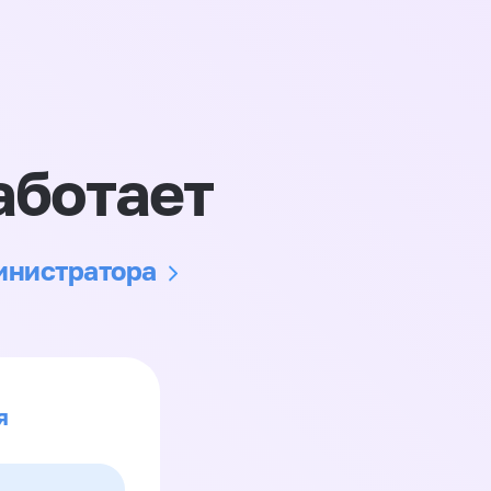
аботает
министратора
я