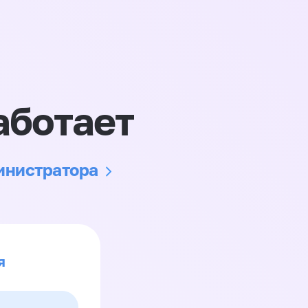
аботает
министратора
я