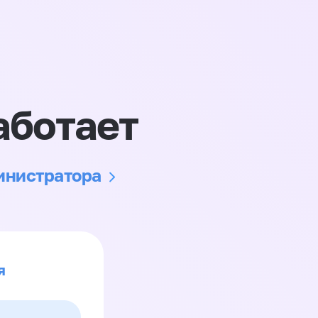
аботает
министратора
я