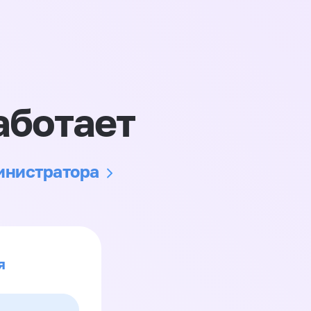
аботает
министратора
я