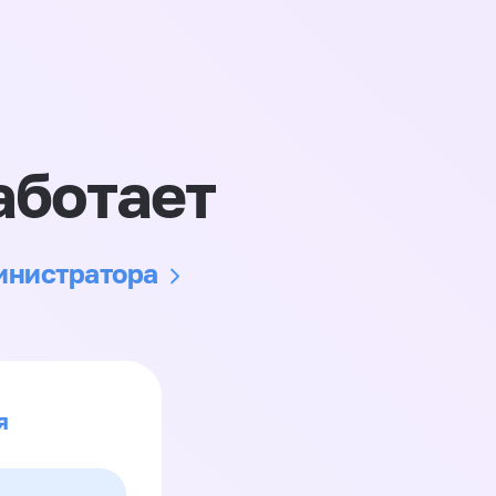
аботает
министратора
я